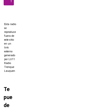
!
Esta radio
se
reproduce
fuera de
este sitio
en un
link
externo
generado
por LU11
Radio
Trenque
Lauquen
Te
pue
de