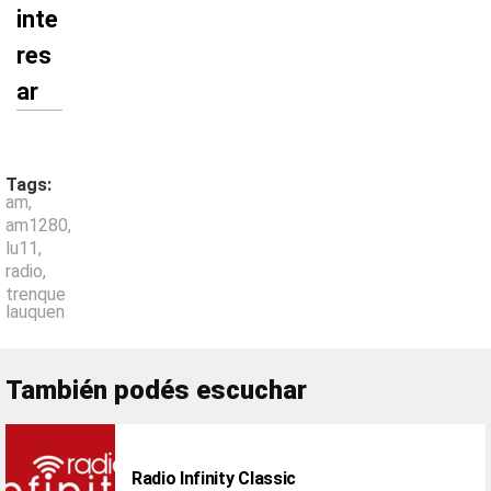
inte
res
ar
Tags:
am
,
am1280
,
lu11
,
radio
,
trenque
lauquen
También podés escuchar
Radio Infinity Classic