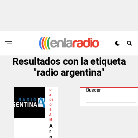
Resultados con la etiqueta
"radio argentina"
Buscar
R
A
DI
O
S
A
M
A
r
g