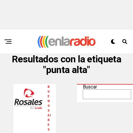
Resultados con la etiqueta
"punta alta"
Buscar
B
U
E
N
O
S
AI
R
E
S