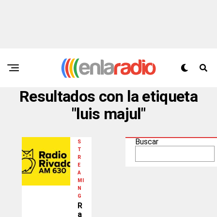
Resultados con la etiqueta
"luis majul"
Buscar
S
T
R
E
A
MI
N
G
R
a