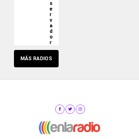
s
e
r
v
a
d
o
r
MÁS RADIOS