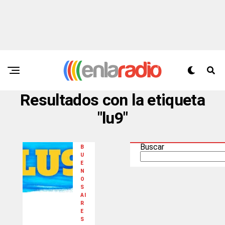
Resultados con la etiqueta
"lu9"
Buscar
B
U
E
N
O
S
AI
R
E
S