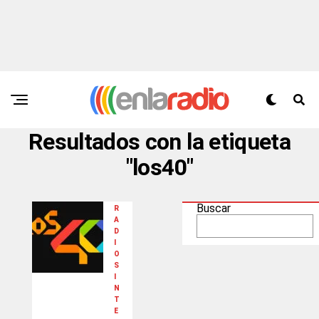
Resultados con la etiqueta
"los40"
Buscar
R
A
D
I
O
S
I
N
T
E