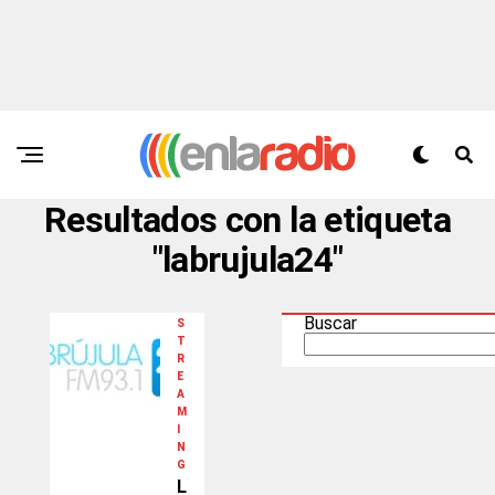
Resultados con la etiqueta
"labrujula24"
Buscar
S
T
R
E
A
M
I
N
G
L