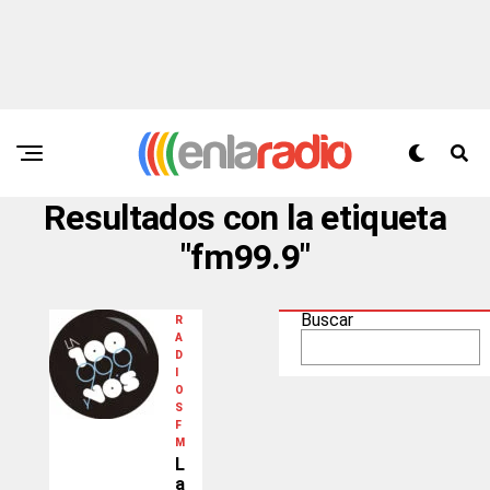
Resultados con la etiqueta
"fm99.9"
Buscar
R
A
D
I
O
S
F
M
L
a