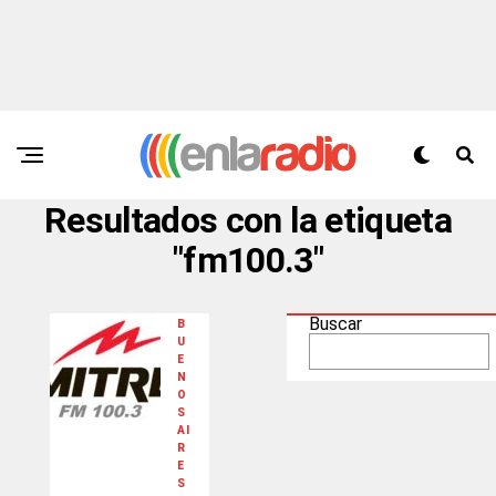
Resultados con la etiqueta
"fm100.3"
Buscar
B
U
E
N
O
S
AI
R
E
S