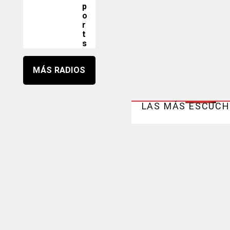
p
o
r
t
s
MÁS RADIOS
LAS MÁS ESCUC