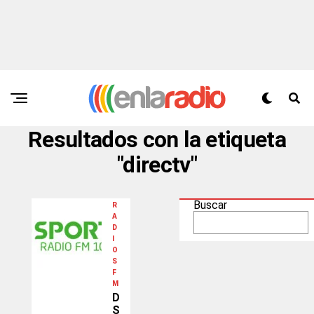
Resultados con la etiqueta
"directv"
Buscar
R
A
D
I
O
S
F
M
D
S