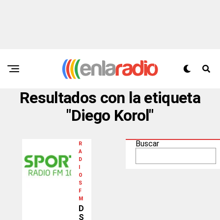
Resultados con la etiqueta
"Diego Korol"
Buscar
R
A
D
I
O
S
F
M
D
S