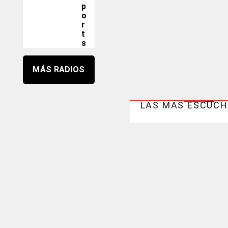
p
o
r
t
s
MÁS RADIOS
LAS MÁS ESCUC