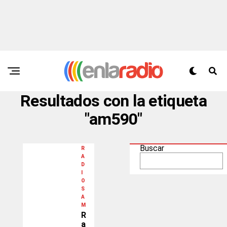
Resultados con la etiqueta
"am590"
Buscar
R
A
D
I
O
S
A
M
R
a