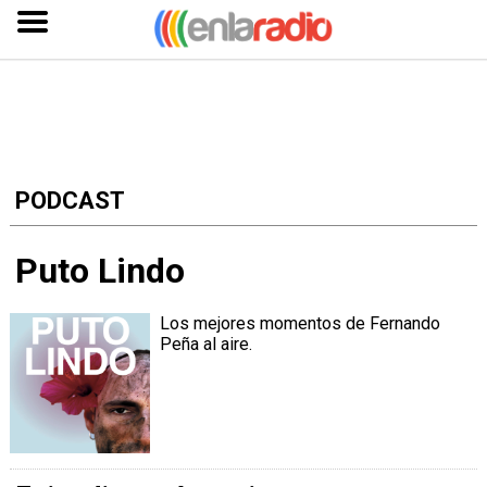
Inicio
Radios
AM
PODCAST
Radios
FM
Puto Lindo
Radios
por
Los mejores momentos de Fernando
Provincia
Peña al aire.
Podcasts
Ratings
Noticias