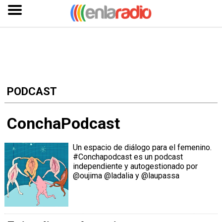
Inicio
Radios
AM
PODCAST
Radios
FM
ConchaPodcast
Radios
por
Un espacio de diálogo para el femenino.
Provincia
#Conchapodcast es un podcast
independiente y autogestionado por
Podcasts
@oujima @ladalia y @laupassa
Ratings
Noticias