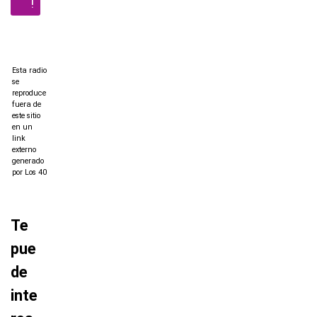
!
Esta radio
se
reproduce
fuera de
este sitio
en un
link
externo
generado
por Los 40
Te
pue
de
inte