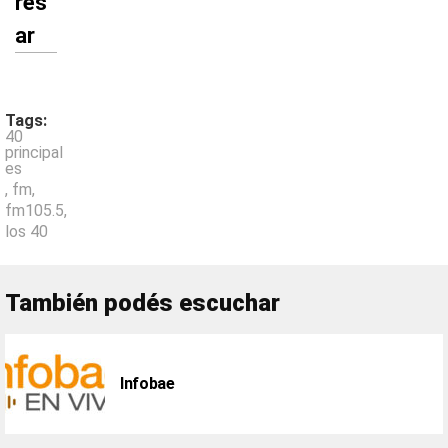
res
ar
Tags:
40
principal
es
,
fm
,
fm105.5
,
los 40
También podés escuchar
Infobae