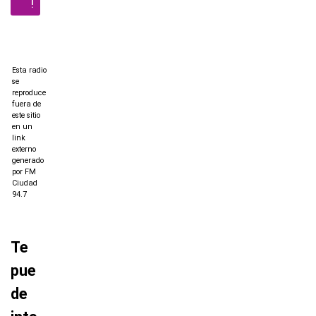
!
Esta radio
se
reproduce
fuera de
este sitio
en un
link
externo
generado
por FM
Ciudad
94.7
Te
pue
de