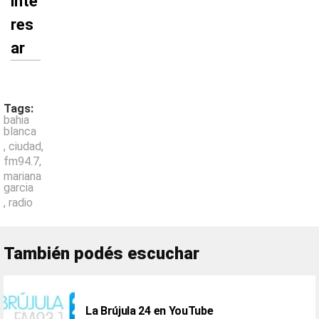
inte
res
ar
Tags:
bahia
blanca
,
ciudad
,
fm94.7
,
mariana
garcia
,
radio
También podés escuchar
La Brújula 24 en YouTube